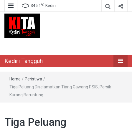
℃
34.51
Kediri
Berita Akurat Terpercaya
Kediri Tangguh
Kediri Tangguh
Home
/
Peristiwa
/
Tiga Peluang Diselamatkan Tiang Gawang PSIS, Persik
Kurang Beruntung
Tiga Peluang