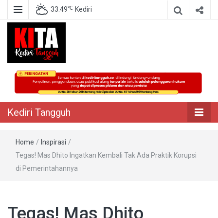
℃
33.49
Kediri
Berita Akurat Terpercaya
Kediri Tangguh
Kediri Tangguh
Home
/
Inspirasi
/
Tegas! Mas Dhito Ingatkan Kembali Tak Ada Praktik Korupsi
di Pemerintahannya
Tegas! Mas Dhito