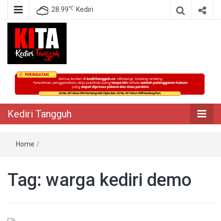
℃
28.99
Kediri
Berita Akurat Terpercaya
Kediri Tangguh
Kediri Tangguh
Home
/
Tag:
warga kediri demo