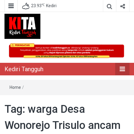
℃
23.93
Kediri
Berita Akurat Terpercaya
Kediri Tangguh
Kediri Tangguh
Home
/
Tag:
warga Desa
Wonorejo Trisulo ancam