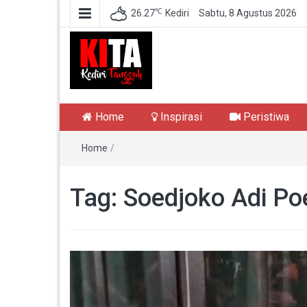
℃
26.27
Kediri
Sabtu, 8 Agustus 2026
Kediri Tangguh
Berita Akurat Terpercaya
Home
Inspirasi
Peristiwa
Home
/
Tag:
Soedjoko Adi Po