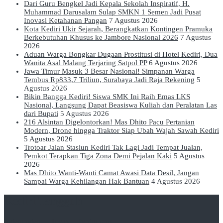
Dari Guru Bengkel Jadi Kepala Sekolah Inspiratif, H.
Muhammad Darusalam Sulap SMKN 1 Semen Jadi Pusat
Inovasi Ketahanan Pangan
7 Agustus 2026
Kota Kediri Ukir Sejarah, Berangkatkan Kontingen Pramuka
Berkebutuhan Khusus ke Jambore Nasional 2026
7 Agustus
2026
Aduan Warga Bongkar Dugaan Prostitusi di Hotel Kediri, Dua
Wanita Asal Malang Terjaring Satpol PP
6 Agustus 2026
Jawa Timur Masuk 3 Besar Nasional! Simpanan Warga
Tembus Rp833,7 Triliun, Surabaya Jadi Raja Rekening
5
Agustus 2026
Bikin Bangga Kediri! Siswa SMK Ini Raih Emas LKS
Nasional, Langsung Dapat Beasiswa Kuliah dan Peralatan Las
dari Bupati
5 Agustus 2026
216 Alsintan Digelontorkan! Mas Dhito Pacu Pertanian
Modern, Drone hingga Traktor Siap Ubah Wajah Sawah Kediri
5 Agustus 2026
Trotoar Jalan Stasiun Kediri Tak Lagi Jadi Tempat Jualan,
Pemkot Terapkan Tiga Zona Demi Pejalan Kaki
5 Agustus
2026
Mas Dhito Wanti-Wanti Camat Awasi Data Desil, Jangan
Sampai Warga Kehilangan Hak Bantuan
4 Agustus 2026
Kediri Tangguh
Independen – Tegas – Berimbang