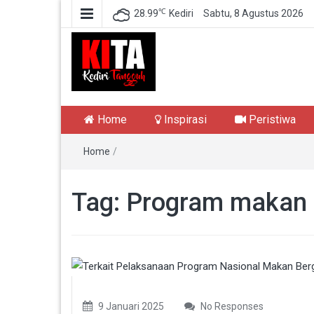
℃
28.99
Kediri
Sabtu, 8 Agustus 2026
Kediri Tangguh
Berita Akurat Terpercaya
Home
Inspirasi
Peristiwa
Home
/
Tag:
Program makan s
9 Januari 2025
No Responses