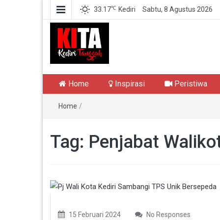
℃
33.17
Kediri
Sabtu, 8 Agustus 2026
Kediri Tangguh
Berita Akurat Terpercaya
Home
Inspirasi
Peristiwa
Home
/
Tag:
Penjabat Walikot
15 Februari 2024
No Responses