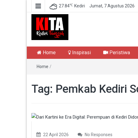
℃
27.84
Kediri
Jumat, 7 Agustus 2026
Kediri Tangguh
Berita Akurat Terpercaya
Home
Inspirasi
Peristiwa
Home
/
Tag:
Pemkab Kediri S
22 April 2026
No Responses