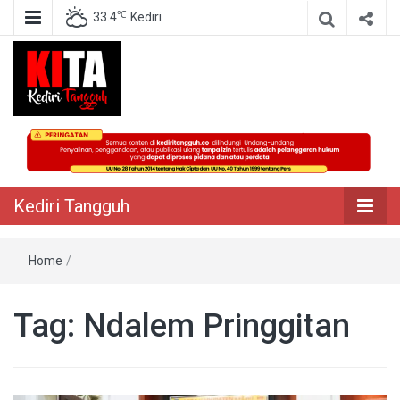
℃
33.4
Kediri
Berita Akurat Terpercaya
Kediri Tangguh
Kediri Tangguh
Home
/
Tag:
Ndalem Pringgitan