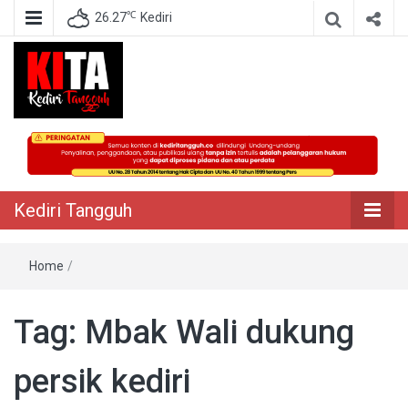
℃
26.27
Kediri
Berita Akurat Terpercaya
Kediri Tangguh
Kediri Tangguh
Home
/
Tag:
Mbak Wali dukung
persik kediri