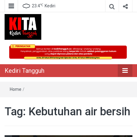
℃
23.4
Kediri
Berita Akurat Terpercaya
Kediri Tangguh
Kediri Tangguh
Home
/
Tag:
Kebutuhan air bersih