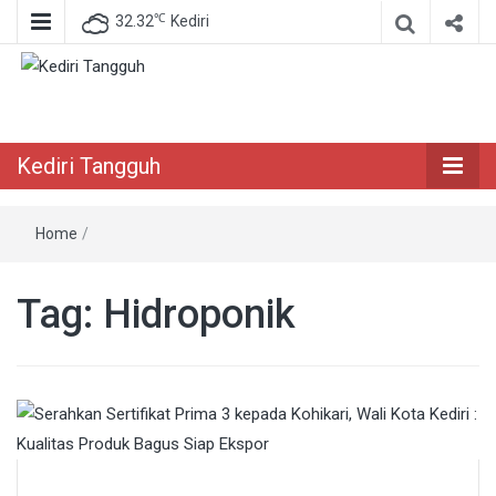
℃
32.32
Kediri
Berita Akurat Terpercaya
Kediri Tangguh
Kediri Tangguh
Home
/
Tag:
Hidroponik