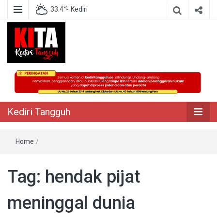
℃
33.4
Kediri
Berita Akurat Terpercaya
Kediri Tangguh
Kediri Tangguh
Home
/
Tag:
hendak pijat
meninggal dunia