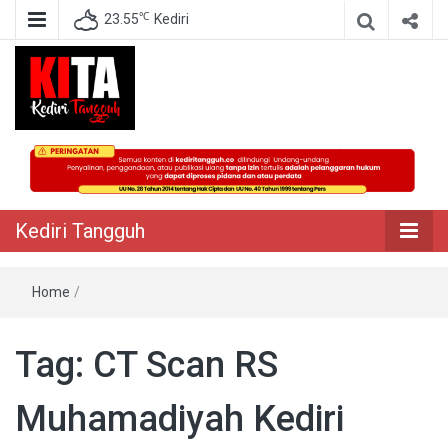
℃
23.55
Kediri
Berita Akurat Terpercaya
Kediri Tangguh
Kediri Tangguh
Home
/
Tag:
CT Scan RS
Muhamadiyah Kediri