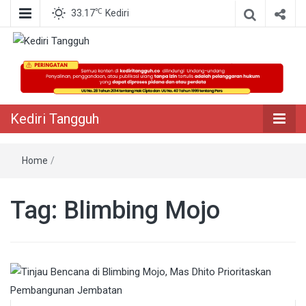
℃
33.17
Kediri
Berita Akurat Terpercaya
Kediri Tangguh
Kediri Tangguh
Home
/
Tag:
Blimbing Mojo