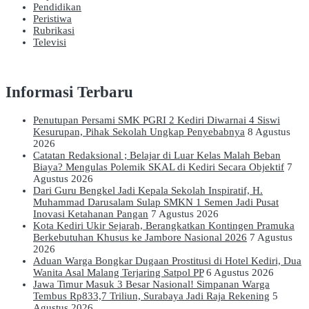
Pendidikan
Peristiwa
Rubrikasi
Televisi
Informasi Terbaru
Penutupan Persami SMK PGRI 2 Kediri Diwarnai 4 Siswi
Kesurupan, Pihak Sekolah Ungkap Penyebabnya
8 Agustus
2026
Catatan Redaksional ; Belajar di Luar Kelas Malah Beban
Biaya? Mengulas Polemik SKAL di Kediri Secara Objektif
7
Agustus 2026
Dari Guru Bengkel Jadi Kepala Sekolah Inspiratif, H.
Muhammad Darusalam Sulap SMKN 1 Semen Jadi Pusat
Inovasi Ketahanan Pangan
7 Agustus 2026
Kota Kediri Ukir Sejarah, Berangkatkan Kontingen Pramuka
Berkebutuhan Khusus ke Jambore Nasional 2026
7 Agustus
2026
Aduan Warga Bongkar Dugaan Prostitusi di Hotel Kediri, Dua
Wanita Asal Malang Terjaring Satpol PP
6 Agustus 2026
Jawa Timur Masuk 3 Besar Nasional! Simpanan Warga
Tembus Rp833,7 Triliun, Surabaya Jadi Raja Rekening
5
Agustus 2026