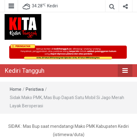
℃
34.28
Kediri
Berita Akurat Terpercaya
Kediri Tangguh
Kediri Tangguh
Home
/
Peristiwa
/
Sidak Mako PMK, Mas Bup Dapati Satu Mobil Si Jago Merah
Layak Beroperasi
SIDAK : Mas Bup saat mendatangi Mako PMK Kabupaten Kediri
(istimewa/duta)