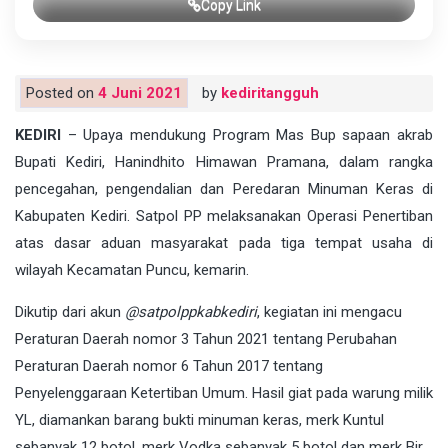
Copy Link
Posted on
4 Juni 2021
by
kediritangguh
KEDIRI
– Upaya mendukung Program Mas Bup sapaan akrab
Bupati Kediri, Hanindhito Himawan Pramana, dalam rangka
pencegahan, pengendalian dan Peredaran Minuman Keras di
Kabupaten Kediri. Satpol PP melaksanakan Operasi Penertiban
atas dasar aduan masyarakat pada tiga tempat usaha di
wilayah Kecamatan Puncu, kemarin.
Dikutip dari akun
@satpolppkabkediri
, kegiatan ini mengacu
Peraturan Daerah nomor 3 Tahun 2021 tentang Perubahan
Peraturan Daerah nomor 6 Tahun 2017 tentang
Penyelenggaraan Ketertiban Umum. Hasil giat pada warung milik
YL, diamankan barang bukti minuman keras, merk Kuntul
sebanyak 12 botol, merk Vodka sebanyak 5 botol dan merk Bir