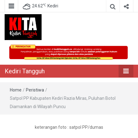
℃
24.62
Kediri
Berita Akurat Terpercaya
Kediri Tangguh
Kediri Tangguh
Home
/
Peristiwa
/
Satpol PP Kabupaten Kediri Razia Miras, Puluhan Botol
Diamankan di Wilayah Puncu
keterangan foto : satpol PP/dumas