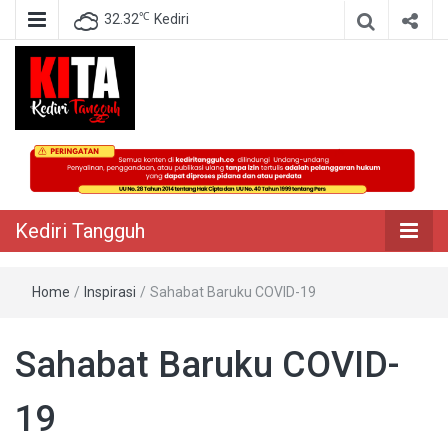
℃
32.32
Kediri
Berita Akurat Terpercaya
Kediri Tangguh
Kediri Tangguh
Home
/
Inspirasi
/
Sahabat Baruku COVID-19
Sahabat Baruku COVID-
19