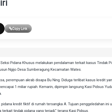
ri
Copy Link
 Seksi Pidana Khusus melakukan pendalaman terkait kasus Tindak P
ga Dusun Ngijo Desa Sumberagung Kecamatan Wates.
sa, perempuan akrab disapa Bu Ning. Diduga terlibat kasus kredit ya
encapai 1 miliar rupiah. Kemarin, dipimpin langsung Kasi Pidsus Yud
.
idana kredit fiktif di rumah tersangka A. Tujuan penggeledahan ini 
rkait tindak pidana yang terjadi,” terang Kasi Pidsus.