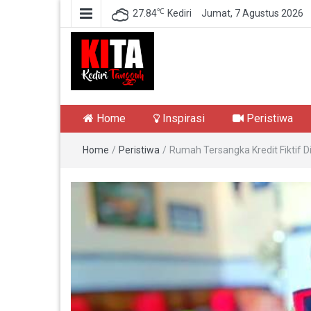
℃
27.84
Kediri
Jumat, 7 Agustus 2026
Kediri Tangguh
Berita Akurat Terpercaya
Home
Inspirasi
Peristiwa
Home
/
Peristiwa
/
Rumah Tersangka Kredit Fiktif D