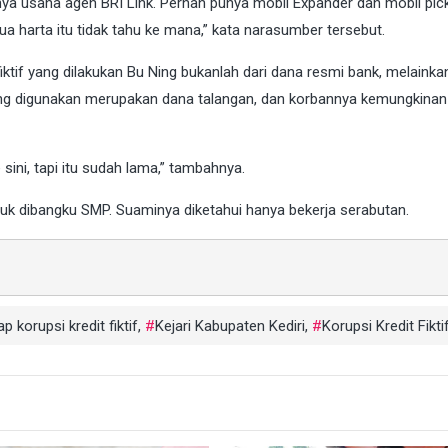
unya usaha agen BRI Link. Pernah punya mobil Expander dan mobil pic
 harta itu tidak tahu ke mana,” kata narasumber tersebut.
tif yang dilakukan Bu Ning bukanlah dari dana resmi bank, melainka
yang digunakan merupakan dana talangan, dan korbannya kemungkina
ini, tapi itu sudah lama,” tambahnya.
duk dibangku SMP. Suaminya diketahui hanya bekerja serabutan.
 korupsi kredit fiktif
,
Kejari Kabupaten Kediri
,
Korupsi Kredit Fikti