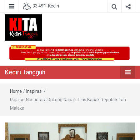
℃
33.49
Kediri
Berita Akurat Terpercaya
Kediri Tangguh
Kediri Tangguh
Home
/
Inspirasi
/
Raja se-Nusantara Dukung Napak Tilas Bapak Republik Tan
Malaka