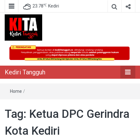
℃
23.78
Kediri
Berita Akurat Terpercaya
Kediri Tangguh
Kediri Tangguh
Home
/
Tag:
Ketua DPC Gerindra
Kota Kediri