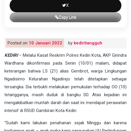
X
Copy Link
Posted on
10 Januari 2022
by
kediritangguh
KEDIRI
– Melalui Kasat Reskrim Polres Kediri Kota, AKP Girindra
Wardhana dikonfirmasi pada Senin (10/01) malam, didapat
keterangan bahwa LS (21) alias Gembrot, warga Lingkungan
Ngadisimo Kelurahan Ngadirejo telah ditetapkan sebagai
tersangka. Dia terbukti melakukan pemukulan terhadap OO (10)
tetangganya, masih duduk di bangku SD. Atas kejadian ini
mengakibatkan muntah darah dan saat ini mendapat perawatan
intensif di RSUD Gambiran Kota Kediri.
“Sudah kami lakukan penahanan sejak Minggu dan karena
korbannya anak – anak maka kami pergunakan UU Perlindungan