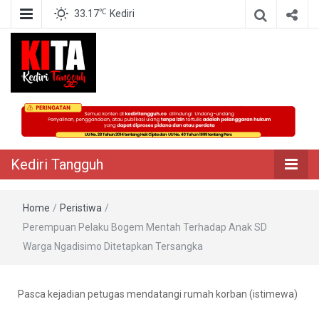
℃
33.17
Kediri
Berita Akurat Terpercaya
Kediri Tangguh
Kediri Tangguh
Home
/
Peristiwa
/
Perempuan Pelaku Bogem Mentah Terhadap Anak SD
Warga Ngadisimo Ditetapkan Tersangka
Pasca kejadian petugas mendatangi rumah korban (istimewa)