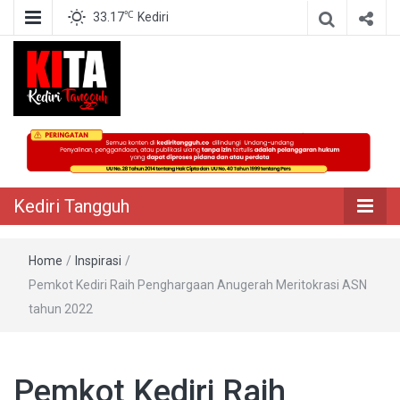
℃
33.17
Kediri
Berita Akurat Terpercaya
Kediri Tangguh
Kediri Tangguh
Home
/
Inspirasi
/
Pemkot Kediri Raih Penghargaan Anugerah Meritokrasi ASN
tahun 2022
Pemkot Kediri Raih