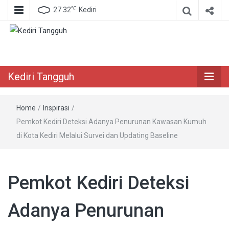
℃
27.32
Kediri
Berita Akurat Terpercaya
Kediri Tangguh
Kediri Tangguh
Home
/
Inspirasi
/
Pemkot Kediri Deteksi Adanya Penurunan Kawasan Kumuh
di Kota Kediri Melalui Survei dan Updating Baseline
Pemkot Kediri Deteksi
Adanya Penurunan