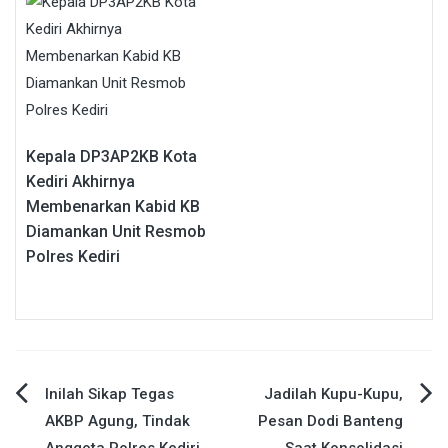
Kepala DP3AP2KB Kota
Kediri Akhirnya
Membenarkan Kabid KB
Diamankan Unit Resmob
Polres Kediri
Navigasi
Inilah Sikap Tegas
Jadilah Kupu-Kupu,
AKBP Agung, Tindak
Pesan Dodi Banteng
pos
Anggota Polres Kediri
Saat Konsolidasi