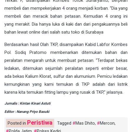
Terkait F, disampaikan Kombes Totok Suharyanto, berpean
membeli dan mempekerjakan 4 orang menjadi korban. “Dia yang
membeli dan meracik bahan petasan. Kemudian 4 orang ini
yang merakit. Dia hanya luka di kaki dan dari pengakuannya beli
bahan lewat online dari salah satu toko di Surabaya
Berdasarkan hasil Olah TKP, disampaikan Kabid Labfor Kombes
Pol. Sodiq Pratomo membenarkan ditemukan bahan dan
peralatan mengarah untuk membuat petasan. “Terdapat bekas
ledakan, ditemukan sejumlah peralatan seperti ember besar,
ada bekas Kalium Klorat, sulfur dan alumunium. Pemicu ledakan
kemungkinan yang kami temukan di TKP adalah dari listrik
karena kita temukan fitting lampu yang rusak di TKP,” jelasnya.
Jurnalis : Kintan Kinari Astuti
Editor : Nanang Priyo Basuki
Peristiwa
Posted in
Tagged
Mas Dhito
,
Mercon
,
Polda Jatim
,
Polres Kediri