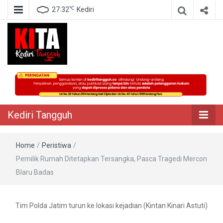
℃
27.32
Kediri
Berita Akurat Terpercaya
Kediri Tangguh
Kediri Tangguh
Home
/
Peristiwa
/
Pemilik Rumah Ditetapkan Tersangka, Pasca Tragedi Mercon
Blaru Badas
Tim Polda Jatim turun ke lokasi kejadian (Kintan Kinari Astuti)