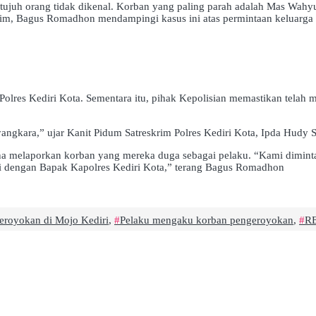
eh tujuh orang tidak dikenal. Korban yang paling parah adalah Mas Wah
tim, Bagus Romadhon mendampingi kasus ini atas permintaan keluarga
lres Kediri Kota. Sementara itu, pihak Kepolisian memastikan telah m
yangkara,” ujar Kanit Pidum Satreskrim Polres Kediri Kota, Ipda Hudy S
cana melaporkan korban yang mereka duga sebagai pelaku. “Kami dimint
si dengan Bapak Kapolres Kediri Kota,” terang Bagus Romadhon
eroyokan di Mojo Kediri
,
Pelaku mengaku korban pengeroyokan
,
RE