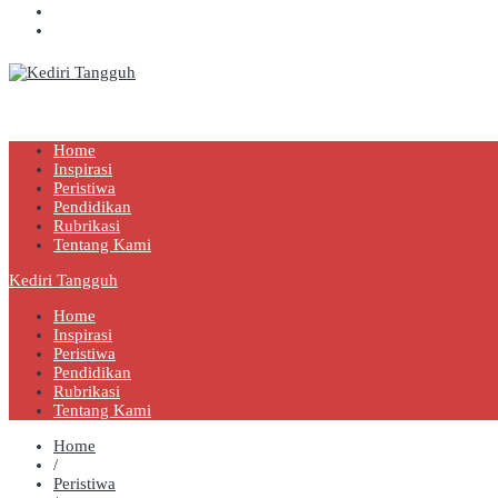
Kediri Tangguh
Berita Akurat Terpercaya
Home
Inspirasi
Peristiwa
Pendidikan
Rubrikasi
Tentang Kami
Kediri Tangguh
Home
Inspirasi
Peristiwa
Pendidikan
Rubrikasi
Tentang Kami
Home
/
Peristiwa