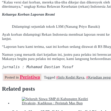
“Kalau versi dari korban, mereka tiba-tiba dikejar dan dikeroyok ol
diterimanya,” ungkap Ketua Relawan Kesehatan (rekan) Indonesia Ja
Keluarga Korban Laporan Resmi
Didampingi sejumlah tokoh LSM (Nanang Priyo Basuki)
Ayah korban didampingi Rekan Indonesia membuat laporan resmi ke Po
lanjut.
“Laporan baru kami terima, saat ini korban sedang dirawat di RS Bha
Namun yang menarik dari kejadian ini, justru para pelaku ini beren
Makanya begitu para pelaku ini melapor, kami langsung berkoordina
jurnalis : Muhamad Dastian Yusuf
Peristiwa
Posted in
Tagged
Info Kediri Raya
,
Kejadian peng
Related posts