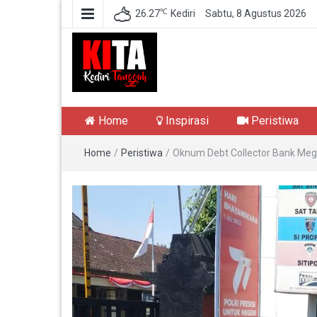
℃
26.27
Kediri
Sabtu, 8 Agustus 2026
Kediri Tangguh
Berita Akurat Terpercaya
Home
Inspirasi
Peristiwa
Home
/
Peristiwa
/
Oknum Debt Collector Bank Meg