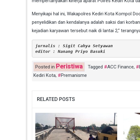
mempertanyakan kinerja aparat Polres Kediri Kota
Menyikapi hal ini, Wakapolres Kediri Kota Kompol Do
penyelidikan dan kendalanya adalah saksi dari korb
kejadian karyawan tersebut naik di lantai 2,” terangny
jurnalis : Sigit Cahya Setyawan
editor : Nanang Priyo Basuki
Peristiwa
Posted in
Tagged
ACC Finance
,
Kediri Kota
,
Premanisme
RELATED POSTS