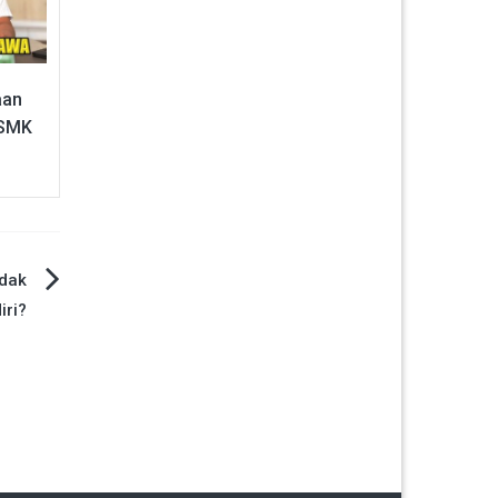
aan
 SMK
idak
iri?