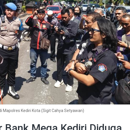
di Mapolres Kediri Kota (Sigit Cahya Setyawan)
r Bank Mega Kediri Diduga