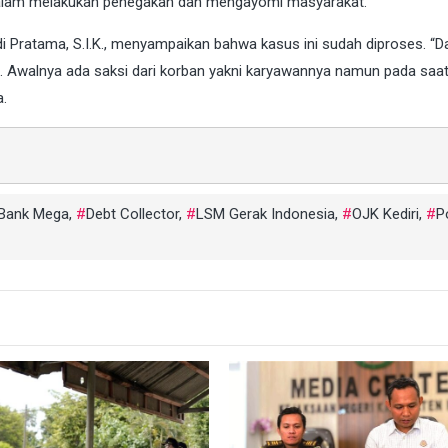
 dalam melakukan penegakan dan mengayomi masyarakat.
di Pratama, S.I.K., menyampaikan bahwa kasus ini sudah diproses. “
an. Awalnya ada saksi dari korban yakni karyawannya namun pada saa
a.
Bank Mega
,
Debt Collector
,
LSM Gerak Indonesia
,
OJK Kediri
,
P