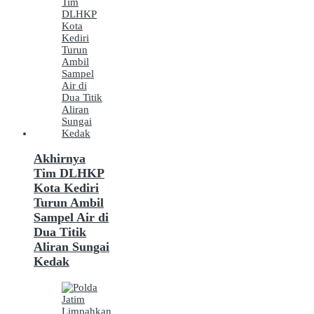
Akhirnya
Tim DLHKP
Kota Kediri
Turun Ambil
Sampel Air di
Dua Titik
Aliran Sungai
Kedak