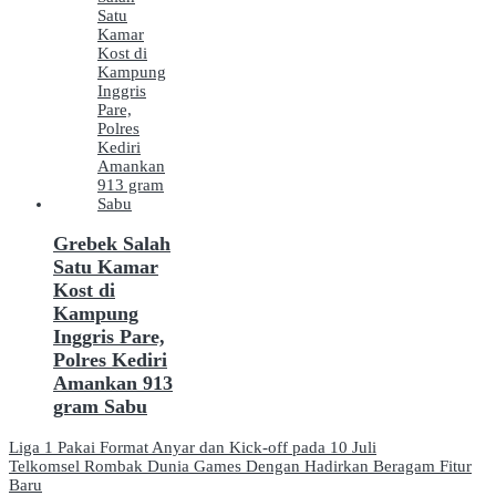
Grebek Salah
Satu Kamar
Kost di
Kampung
Inggris Pare,
Polres Kediri
Amankan 913
gram Sabu
Navigasi
Liga 1 Pakai Format Anyar dan Kick-off pada 10 Juli
Telkomsel Rombak Dunia Games Dengan Hadirkan Beragam Fitur
pos
Baru