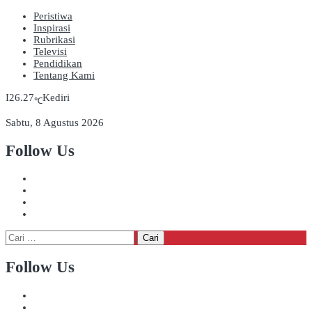
Peristiwa
Inspirasi
Rubrikasi
Televisi
Pendidikan
Tentang Kami
26.27
Kediri
℃
Sabtu, 8 Agustus 2026
Follow Us
Cari
untuk:
Follow Us