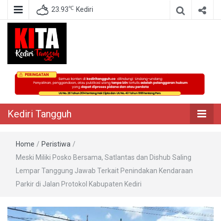
℃
23.93
Kediri
Berita Akurat Terpercaya
Kediri Tangguh
Kediri Tangguh
Home
/
Peristiwa
/
Meski Miliki Posko Bersama, Satlantas dan Dishub Saling
Lempar Tanggung Jawab Terkait Penindakan Kendaraan
Parkir di Jalan Protokol Kabupaten Kediri