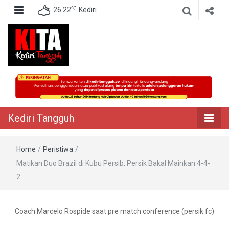
℃
26.22
Kediri
Berita Akurat Terpercaya
Kediri Tangguh
Kediri Tangguh
Home
/
Peristiwa
/
Matikan Duo Brazil di Kubu Persib, Persik Bakal Mainkan 4-4-
2
Coach Marcelo Rospide saat pre match conference (persik fc)