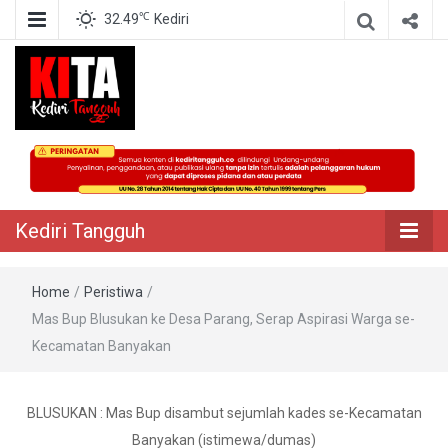
℃
32.49
Kediri
Berita Akurat Terpercaya
Kediri Tangguh
Kediri Tangguh
Home
/
Peristiwa
/
Mas Bup Blusukan ke Desa Parang, Serap Aspirasi Warga se-
Kecamatan Banyakan
BLUSUKAN : Mas Bup disambut sejumlah kades se-Kecamatan
Banyakan (istimewa/dumas)