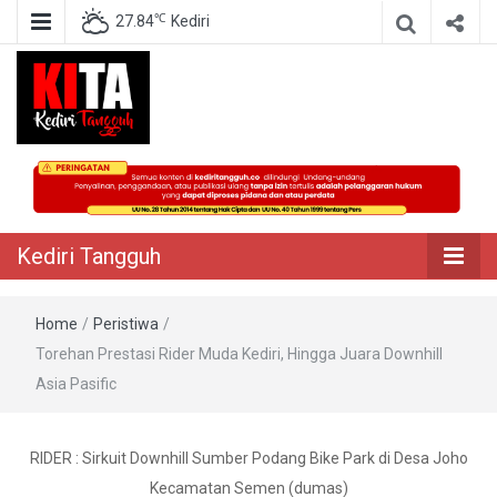
℃
27.84
Kediri
Berita Akurat Terpercaya
Kediri Tangguh
Kediri Tangguh
Home
/
Peristiwa
/
Torehan Prestasi Rider Muda Kediri, Hingga Juara Downhill
Asia Pasific
RIDER : Sirkuit Downhill Sumber Podang Bike Park di Desa Joho
Kecamatan Semen (dumas)