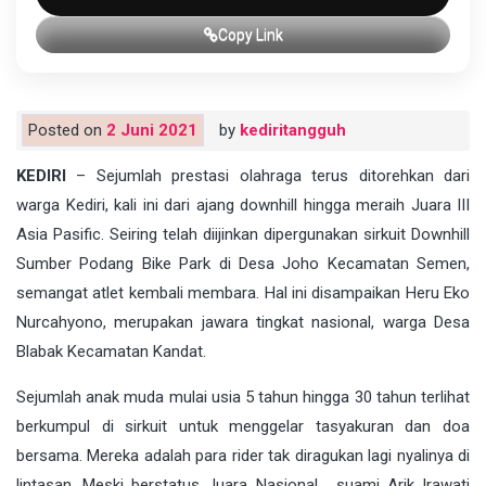
Copy Link
Posted on
2 Juni 2021
by
kediritangguh
KEDIRI
– Sejumlah prestasi olahraga terus ditorehkan dari
warga Kediri, kali ini dari ajang downhill hingga meraih Juara III
Asia Pasific. Seiring telah diijinkan dipergunakan sirkuit Downhill
Sumber Podang Bike Park di Desa Joho Kecamatan Semen,
semangat atlet kembali membara. Hal ini disampaikan Heru Eko
Nurcahyono, merupakan jawara tingkat nasional, warga Desa
Blabak Kecamatan Kandat.
Sejumlah anak muda mulai usia 5 tahun hingga 30 tahun terlihat
berkumpul di sirkuit untuk menggelar tasyakuran dan doa
bersama. Mereka adalah para rider tak diragukan lagi nyalinya di
lintasan. Meski berstatus Juara Nasional, suami Arik Irawati