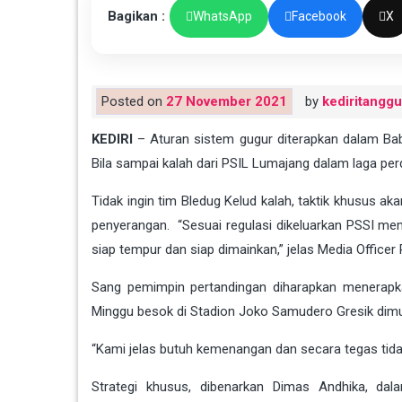
Bagikan :
WhatsApp
Facebook
X
Posted on
27 November 2021
by
kediritangg
KEDIRI
– Aturan sistem gugur diterapkan dalam Bab
Bila sampai kalah dari PSIL Lumajang dalam laga per
Tidak ingin tim Bledug Kelud kalah, taktik khusus 
penyerangan. “Sesuai regulasi dikeluarkan PSSI m
siap tempur dan siap dimainkan,” jelas Media Officer
Sang pemimpin pertandingan diharapkan menerapkan
Minggu besok di Stadion Joko Samudero Gresik dimula
“Kami jelas butuh kemenangan dan secara tegas tidak 
Strategi khusus, dibenarkan Dimas Andhika, da