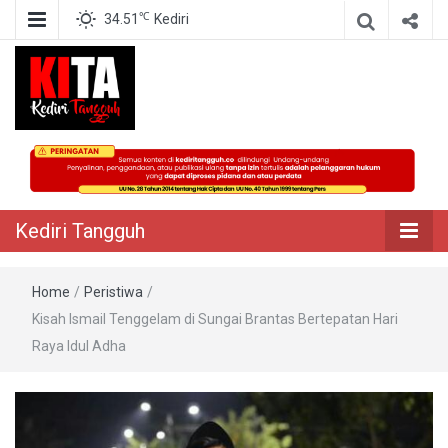
℃
34.51
Kediri
Berita Akurat Terpercaya
Kediri Tangguh
Kediri Tangguh
Home
/
Peristiwa
/
Kisah Ismail Tenggelam di Sungai Brantas Bertepatan Hari
Raya Idul Adha