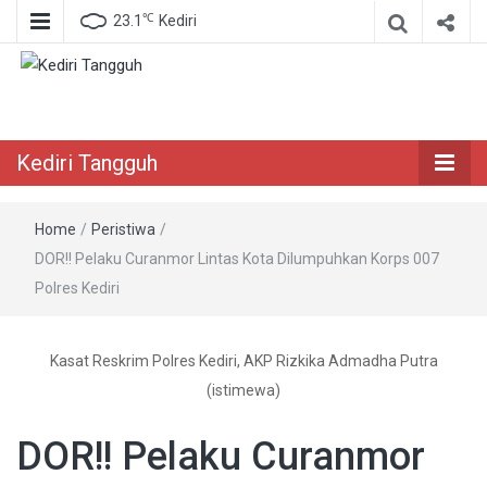
℃
23.1
Kediri
Berita Akurat Terpercaya
Kediri Tangguh
Kediri Tangguh
Home
/
Peristiwa
/
DOR!! Pelaku Curanmor Lintas Kota Dilumpuhkan Korps 007
Polres Kediri
Kasat Reskrim Polres Kediri, AKP Rizkika Admadha Putra
(istimewa)
DOR!! Pelaku Curanmor