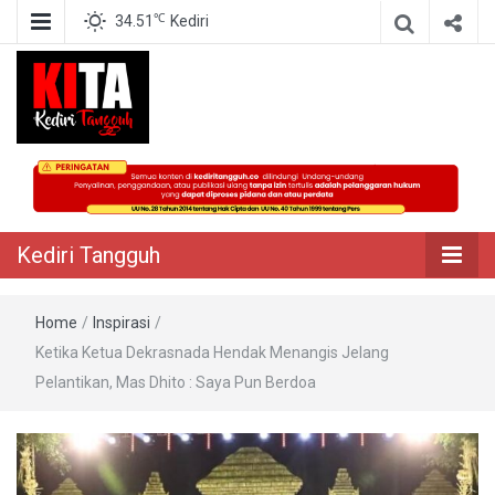
℃
34.51
Kediri
Berita Akurat Terpercaya
Kediri Tangguh
Kediri Tangguh
Home
/
Inspirasi
/
Ketika Ketua Dekrasnada Hendak Menangis Jelang
Pelantikan, Mas Dhito : Saya Pun Berdoa