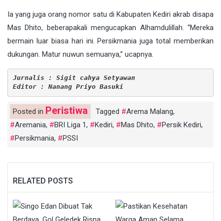
Ia yang juga orang nomor satu di Kabupaten Kediri akrab disapa
Mas Dhito, beberapakali mengucapkan Alhamdulillah. “Mereka
bermain luar biasa hari ini. Persikmania juga total memberikan
dukungan. Matur nuwun semuanya,” ucapnya.
Jurnalis : Sigit cahya Setyawan
Editor : Nanang Priyo Basuki
Peristiwa
Posted in
Tagged
Arema Malang
,
Aremania
,
BRI Liga 1
,
Kediri
,
Mas Dhito
,
Persik Kediri
,
Persikmania
,
PSSI
RELATED POSTS