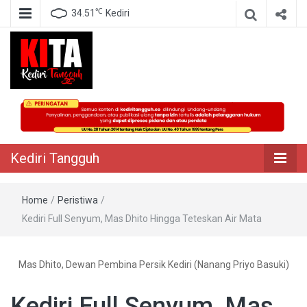
℃
34.51
Kediri
Berita Akurat Terpercaya
Kediri Tangguh
Kediri Tangguh
Home
/
Peristiwa
/
Kediri Full Senyum, Mas Dhito Hingga Teteskan Air Mata
Mas Dhito, Dewan Pembina Persik Kediri (Nanang Priyo Basuki)
Kediri Full Senyum, Mas