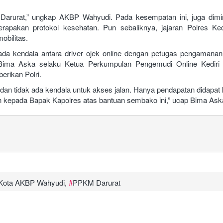
Darurat,” ungkap AKBP Wahyudi. Pada kesempatan ini, juga dimi
apakan protokol kesehatan. Pun sebaliknya, jajaran Polres Ked
bilitas.
da kendala antara driver ojek online dengan petugas pengamana
. Bima Aska selaku Ketua Perkumpulan Pengemudi Online Kedir
erikan Polri.
dan tidak ada kendala untuk akses jalan. Hanya pendapatan didapat k
 kepada Bapak Kapolres atas bantuan sembako ini,” ucap Bima Ask
i Kota AKBP Wahyudi
,
PPKM Darurat