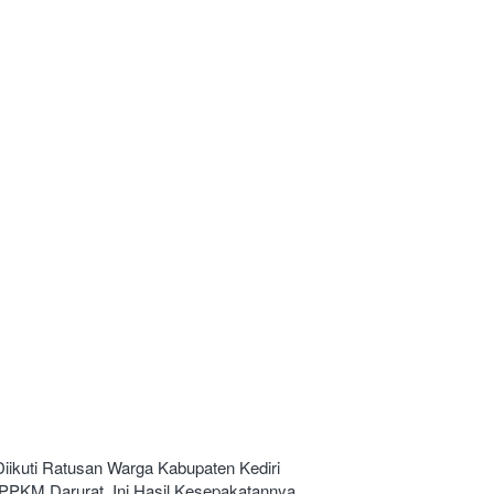
iikuti Ratusan Warga Kabupaten Kediri
 PPKM Darurat, Ini Hasil Kesepakatannya