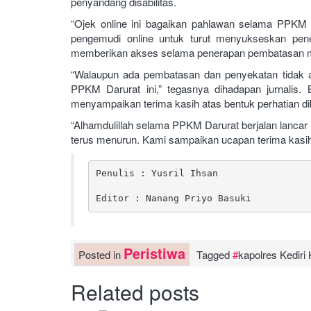
penyandang disabilitas.
“Ojek online ini bagaikan pahlawan selama PPKM 
pengemudi online untuk turut menyukseskan pener
memberikan akses selama penerapan pembatasan mo
“Walaupun ada pembatasan dan penyekatan tidak a
PPKM Darurat ini,” tegasnya dihadapan jurnalis
menyampaikan terima kasih atas bentuk perhatian dib
“Alhamdulillah selama PPKM Darurat berjalan lancar 
terus menurun. Kami sampaikan ucapan terima kasih
Penulis : Yusril Ihsan

Editor : Nanang Priyo Basuki
Peristiwa
Posted in
Tagged
kapolres Kedir
Related posts