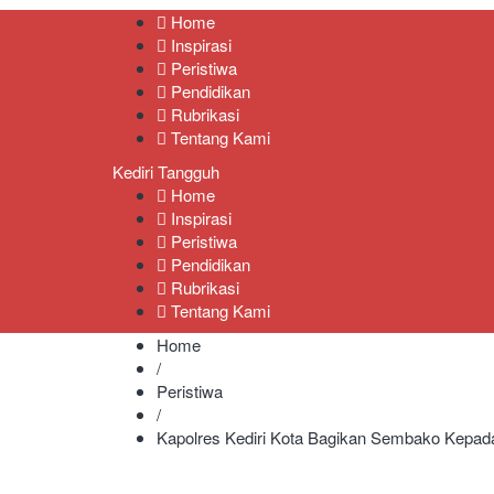
Kediri Tangguh
Berita Akurat Terpercaya
Home
Inspirasi
Peristiwa
Pendidikan
Rubrikasi
Tentang Kami
Kediri Tangguh
Home
Inspirasi
Peristiwa
Pendidikan
Rubrikasi
Tentang Kami
Home
/
Peristiwa
/
Kapolres Kediri Kota Bagikan Sembako Kepad