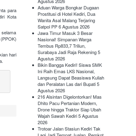
Agustus 2026
Aduan Warga Bongkar Dugaan
nta para
Prostitusi di Hotel Kediri, Dua
iri Kota
Wanita Asal Malang Terjaring
Satpol PP
6 Agustus 2026
n selama
Jawa Timur Masuk 3 Besar
i (PPOK)
Nasional! Simpanan Warga
Tembus Rp833,7 Triliun,
Surabaya Jadi Raja Rekening
5
ian hari
Agustus 2026
a.
Bikin Bangga Kediri! Siswa SMK
Ini Raih Emas LKS Nasional,
Langsung Dapat Beasiswa Kuliah
dan Peralatan Las dari Bupati
5
Agustus 2026
216 Alsintan Digelontorkan! Mas
Dhito Pacu Pertanian Modern,
Drone hingga Traktor Siap Ubah
Wajah Sawah Kediri
5 Agustus
2026
Trotoar Jalan Stasiun Kediri Tak
Lagi Jadi Tempat Jualan, Pemkot