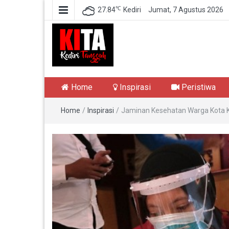
℃
27.84
Kediri
Jumat, 7 Agustus 2026
Kediri Tangguh
Berita Akurat Terpercaya
Home
Inspirasi
Peristiwa
Home
/
Inspirasi
/
Jaminan Kesehatan Warga Kota Ke