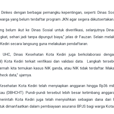
ma Dinkes dengan berbagai pemangku kepentingan, seperti: Dinas Sos
 warga yang belum terdaftar program JKN agar segera diikutsertakan
 belum ikut ke Dinas Sosial untuk diverifikasi, selanjutnya Dina
at, sehari jadi tanpa dipungut biaya,” jelas dr Fauzan. Selain mela
Kediri secara langsung guna melakukan pendaftaran.
 UHC, Dinas Kesehatan Kota Kediri juga berkolaborasi denga
 Kota Kediri terkait verifikasi dan validasi data. Langkah terseb
rnah kita temukan kasus NIK ganda, atau NIK tidak terdaftar. Maka
eck data,” ujarnya.
Kesehatan Kota Kediri telah menyiapkan anggaran hingga Rp36 mil
kau (DBHCHT). Pundi-pundi tersebut lebih besar ketimbang anggar
emerintah Kota Kediri juga telah menyisihkan sebagian dana dari
uk dimanfaatkan dalam pembiayaan asuransi BPJS bagi warga Kota K