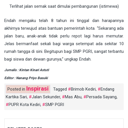
Terlihat jalan semak saat dimulai pembangunan (istimewa)
Endah mengaku telah 8 tahun ini tinggal dan harapannya
akhirnya terwujud atas bantuan pemerintah kota. “Sekarang ada
jalan baru, anak-anak tidak perlu repot lagi harus memutar.
Jelas bermanfaat sekali bagi warga setempat ada sekitar 10
rumah tangga di sini. Begitupun bagi SMP PGRI, sangat terbantu
bagi siswa dan dewan gurunya,” ungkap Endah.
Jurnalis : Kintan Kinari Astuti
Editor : Nanang Priyo Basuki
Inspirasi
Posted in
Tagged
Brimob Kediri
,
Endang
Kartika Sari
,
Jalan Sekunder
,
Mas Abu
,
Persada Sayang
,
PUPR Kota Kediri
,
SMP PGRI