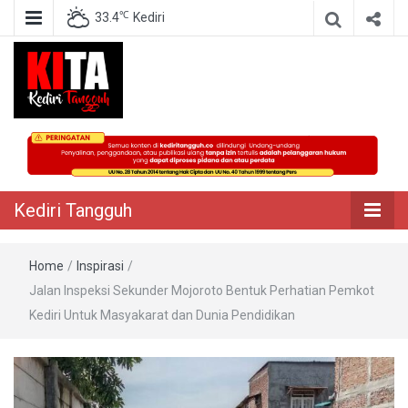
℃
33.4
Kediri
Berita Akurat Terpercaya
Kediri Tangguh
Kediri Tangguh
Home
/
Inspirasi
/
Jalan Inspeksi Sekunder Mojoroto Bentuk Perhatian Pemkot
Kediri Untuk Masyakarat dan Dunia Pendidikan