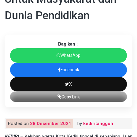
Dunia Pendidikan
Bagikan :
WhatsApp
Facebook
X
Copy Link
Posted on
28 Desember 2021
by
kediritangguh
KEDIRI
– Keluhan warga Kota Kediri tinggal di sepanjang Jalan