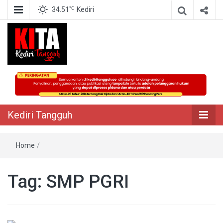
℃
34.51
Kediri
Berita Akurat Terpercaya
Kediri Tangguh
Kediri Tangguh
Home
/
Tag:
SMP PGRI