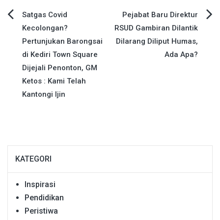
Navigasi
Satgas Covid
Pejabat Baru Direktur
Kecolongan?
RSUD Gambiran Dilantik
pos
Pertunjukan Barongsai
Dilarang Diliput Humas,
di Kediri Town Square
Ada Apa?
Dijejali Penonton, GM
Ketos : Kami Telah
Kantongi Ijin
KATEGORI
Inspirasi
Pendidikan
Peristiwa