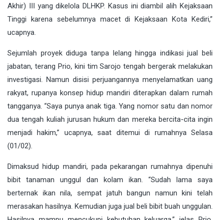
Akhir) III yang dikelola DLHKP. Kasus ini diambil alih Kejaksaan
Tinggi karena sebelumnya macet di Kejaksaan Kota Kediri,”
ucapnya.
Sejumlah proyek diduga tanpa lelang hingga indikasi jual beli
jabatan, terang Prio, kini tim Sarojo tengah bergerak melakukan
investigasi. Namun disisi perjuangannya menyelamatkan uang
rakyat, rupanya konsep hidup mandiri diterapkan dalam rumah
tangganya. “Saya punya anak tiga. Yang nomor satu dan nomor
dua tengah kuliah jurusan hukum dan mereka bercita-cita ingin
menjadi hakim,” ucapnya, saat ditemui di rumahnya Selasa
(01/02).
Dimaksud hidup mandiri, pada pekarangan rumahnya dipenuhi
bibit tanaman unggul dan kolam ikan. “Sudah lama saya
berternak ikan nila, sempat jatuh bangun namun kini telah
merasakan hasilnya. Kemudian juga jual beli bibit buah unggulan.
Hasilnya mampu mencukupi kebutuhan keluarga,” jelas Prio,