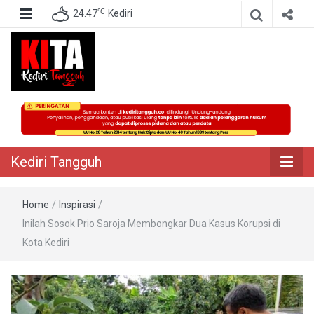
℃
24.47
Kediri
Berita Akurat Terpercaya
Kediri Tangguh
Kediri Tangguh
Home
/
Inspirasi
/
Inilah Sosok Prio Saroja Membongkar Dua Kasus Korupsi di
Kota Kediri