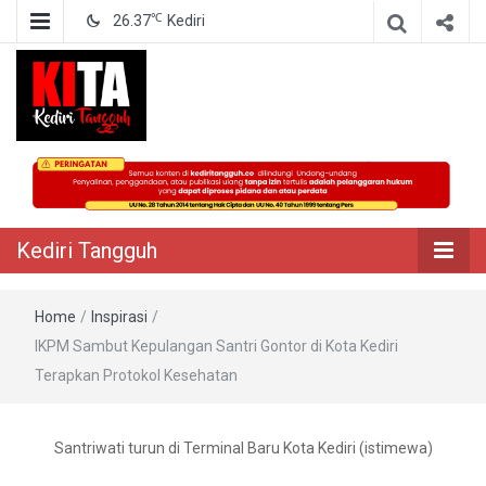
℃
26.37
Kediri
Berita Akurat Terpercaya
Kediri Tangguh
Kediri Tangguh
Home
/
Inspirasi
/
IKPM Sambut Kepulangan Santri Gontor di Kota Kediri
Terapkan Protokol Kesehatan
Santriwati turun di Terminal Baru Kota Kediri (istimewa)