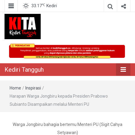
℃
33.17
Kediri
Berita Akurat Terpercaya
Kediri Tangguh
Kediri Tangguh
Home
/
Inspirasi
/
Harapan Warga Jongbiru kepada Presiden Prabowo
Subianto Disampaikan melalui Menteri PU
Warga Jongbiru bahagia bertemu Menteri PU (Sigit Cahya
Setyawan)