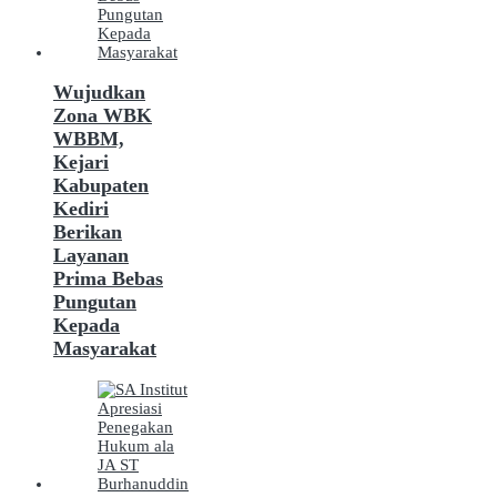
Wujudkan
Zona WBK
WBBM,
Kejari
Kabupaten
Kediri
Berikan
Layanan
Prima Bebas
Pungutan
Kepada
Masyarakat