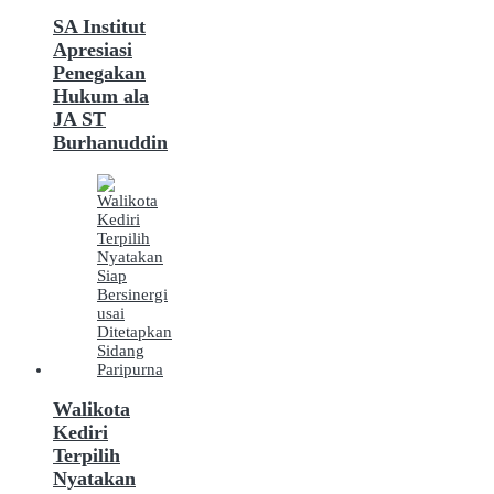
SA Institut
Apresiasi
Penegakan
Hukum ala
JA ST
Burhanuddin
Walikota
Kediri
Terpilih
Nyatakan