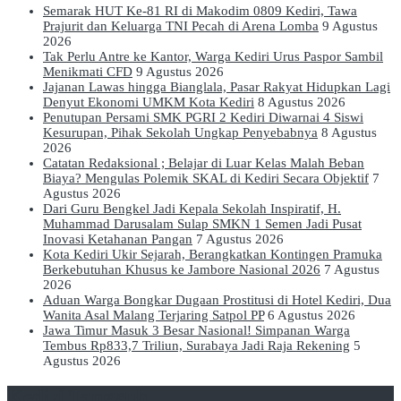
Semarak HUT Ke-81 RI di Makodim 0809 Kediri, Tawa
Prajurit dan Keluarga TNI Pecah di Arena Lomba
9 Agustus
2026
Tak Perlu Antre ke Kantor, Warga Kediri Urus Paspor Sambil
Menikmati CFD
9 Agustus 2026
Jajanan Lawas hingga Bianglala, Pasar Rakyat Hidupkan Lagi
Denyut Ekonomi UMKM Kota Kediri
8 Agustus 2026
Penutupan Persami SMK PGRI 2 Kediri Diwarnai 4 Siswi
Kesurupan, Pihak Sekolah Ungkap Penyebabnya
8 Agustus
2026
Catatan Redaksional ; Belajar di Luar Kelas Malah Beban
Biaya? Mengulas Polemik SKAL di Kediri Secara Objektif
7
Agustus 2026
Dari Guru Bengkel Jadi Kepala Sekolah Inspiratif, H.
Muhammad Darusalam Sulap SMKN 1 Semen Jadi Pusat
Inovasi Ketahanan Pangan
7 Agustus 2026
Kota Kediri Ukir Sejarah, Berangkatkan Kontingen Pramuka
Berkebutuhan Khusus ke Jambore Nasional 2026
7 Agustus
2026
Aduan Warga Bongkar Dugaan Prostitusi di Hotel Kediri, Dua
Wanita Asal Malang Terjaring Satpol PP
6 Agustus 2026
Jawa Timur Masuk 3 Besar Nasional! Simpanan Warga
Tembus Rp833,7 Triliun, Surabaya Jadi Raja Rekening
5
Agustus 2026
Kediri Tangguh