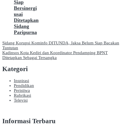
Siap
Bersinergi
usai
Ditetapkan
Sidang
Paripurna
Navigasi
Sidang Korupsi Kominfo DITUNDA, Jaksa Belum Siap Bacakan
Tuntutan
pos
Kadinsos Kota Kediri dan Koordinator Pendamping BPNT
Ditetapkan Sebagai Tersangka
Kategori
Inspirasi
Pendidikan
Peristiwa
Rubrikasi
Televisi
Informasi Terbaru