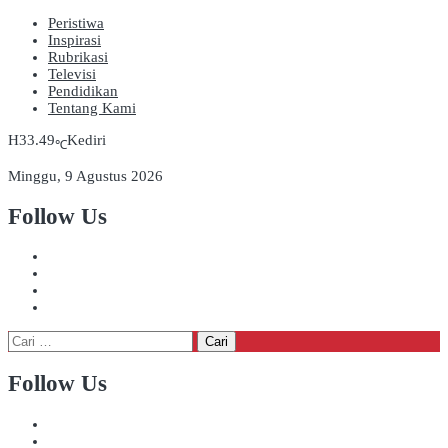
Peristiwa
Inspirasi
Rubrikasi
Televisi
Pendidikan
Tentang Kami
33.49
Kediri
℃
Minggu, 9 Agustus 2026
Follow Us
Cari
untuk:
Follow Us