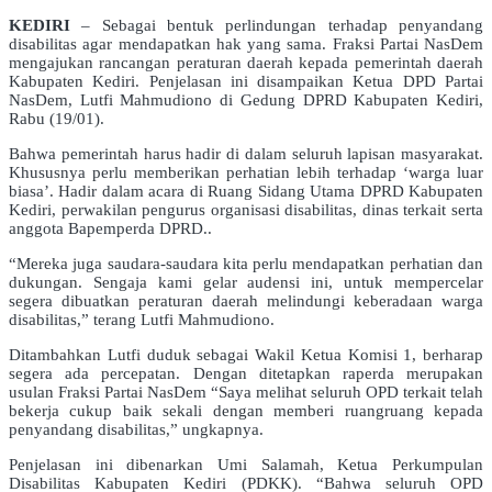
KEDIRI
– Sebagai bentuk perlindungan terhadap penyandang
disabilitas agar mendapatkan hak yang sama. Fraksi Partai NasDem
mengajukan rancangan peraturan daerah kepada pemerintah daerah
Kabupaten Kediri. Penjelasan ini disampaikan Ketua DPD Partai
NasDem, Lutfi Mahmudiono di Gedung DPRD Kabupaten Kediri,
Rabu (19/01).
Bahwa pemerintah harus hadir di dalam seluruh lapisan masyarakat.
Khususnya perlu memberikan perhatian lebih terhadap ‘warga luar
biasa’. Hadir dalam acara di Ruang Sidang Utama DPRD Kabupaten
Kediri, perwakilan pengurus organisasi disabilitas, dinas terkait serta
anggota Bapemperda DPRD..
“Mereka juga saudara-saudara kita perlu mendapatkan perhatian dan
dukungan. Sengaja kami gelar audensi ini, untuk mempercelar
segera dibuatkan peraturan daerah melindungi keberadaan warga
disabilitas,” terang Lutfi Mahmudiono.
Ditambahkan Lutfi duduk sebagai Wakil Ketua Komisi 1, berharap
segera ada percepatan. Dengan ditetapkan raperda merupakan
usulan Fraksi Partai NasDem “Saya melihat seluruh OPD terkait telah
bekerja cukup baik sekali dengan memberi ruangruang kepada
penyandang disabilitas,” ungkapnya.
Penjelasan ini dibenarkan Umi Salamah, Ketua Perkumpulan
Disabilitas Kabupaten Kediri (PDKK). “Bahwa seluruh OPD