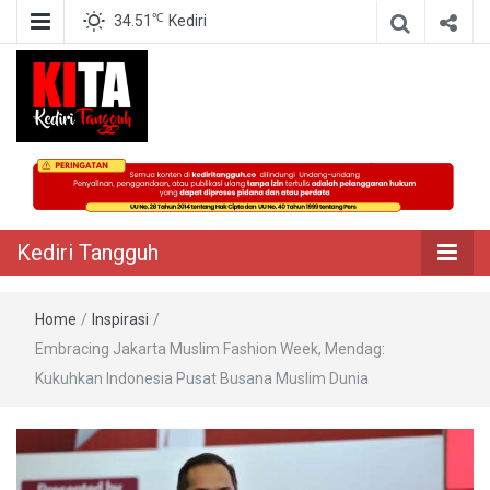
℃
34.51
Kediri
Berita Akurat Terpercaya
Kediri Tangguh
Kediri Tangguh
Home
/
Inspirasi
/
Embracing Jakarta Muslim Fashion Week, Mendag:
Kukuhkan Indonesia Pusat Busana Muslim Dunia