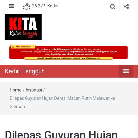
℃
26.27
Kediri
Berita Akurat Terpercaya
Kediri Tangguh
Kediri Tangguh
Home
/
Inspirasi
/
Dilepas Guyuran Hujan Deras, Macan Putih Melawat ke
Sleman
Dilepas Guyuran Hujan