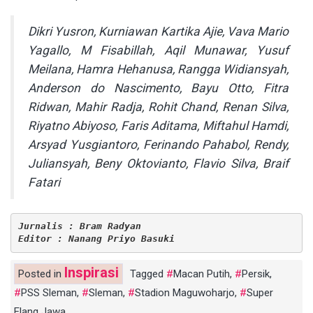
Dikri Yusron, Kurniawan Kartika Ajie, Vava Mario
Yagallo, M Fisabillah, Aqil Munawar, Yusuf
Meilana, Hamra Hehanusa, Rangga Widiansyah,
Anderson do Nascimento, Bayu Otto, Fitra
Ridwan, Mahir Radja, Rohit Chand, Renan Silva,
Riyatno Abiyoso, Faris Aditama, Miftahul Hamdi,
Arsyad Yusgiantoro, Ferinando Pahabol, Rendy,
Juliansyah, Beny Oktovianto, Flavio Silva, Braif
Fatari
Jurnalis : Bram Radyan
Editor : Nanang Priyo Basuki
Inspirasi
Posted in
Tagged
Macan Putih
,
Persik
,
PSS Sleman
,
Sleman
,
Stadion Maguwoharjo
,
Super
Elang Jawa