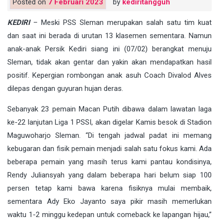
Posted on
7 Februari 2023
by
kediritangguh
KEDIRI
– Meski PSS Sleman merupakan salah satu tim kuat
dan saat ini berada di urutan 13 klasemen sementara. Namun
anak-anak Persik Kediri siang ini (07/02) berangkat menuju
Sleman, tidak akan gentar dan yakin akan mendapatkan hasil
positif. Kepergian rombongan anak asuh Coach Divalod Alves
dilepas dengan guyuran hujan deras.
Sebanyak 23 pemain Macan Putih dibawa dalam lawatan laga
ke-22 lanjutan Liga 1 PSSI, akan digelar Kamis besok di Stadion
Maguwoharjo Sleman. “Di tengah jadwal padat ini memang
kebugaran dan fisik pemain menjadi salah satu fokus kami. Ada
beberapa pemain yang masih terus kami pantau kondisinya,
Rendy Juliansyah yang dalam beberapa hari belum siap 100
persen tetap kami bawa karena fisiknya mulai membaik,
sementara Ady Eko Jayanto saya pikir masih memerlukan
waktu 1-2 minggu kedepan untuk comeback ke lapangan hijau,”