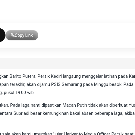
Copy Link
 Barito Putera. Persik Kediri langsung menggelar latihan pada Ka
siapan terakhir, akan dijamu PSIS Semarang pada Minggu besok. Pada 
, pukul 19.00 wib.
tkan. Pada laga nanti dipastikan Macan Putih tidak akan diperkuat Yu
entara Supriadi besar kemungkinan bakal absen beberapa laga, akiba
 saja akan kami umumkan,” ujar Hariyanto Media Officer Persik saat