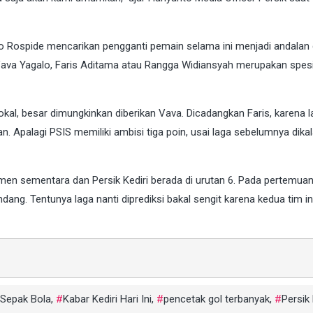
 Rospide mencarikan pengganti pemain selama ini menjadi andalan d
, Vava Yagalo, Faris Aditama atau Rangga Widiansyah merupakan spesi
okal, besar dimungkinkan diberikan Vava. Dicadangkan Faris, karena 
. Apalagi PSIS memiliki ambisi tiga poin, usai laga sebelumnya dika
emen sementara dan Persik Kediri berada di urutan 6. Pada pertemua
ng. Tentunya laga nanti diprediksi bakal sengit karena kedua tim in
 Sepak Bola
,
Kabar Kediri Hari Ini
,
pencetak gol terbanyak
,
Persik 