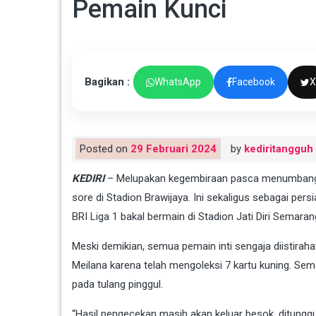
Pemain Kunci
Bagikan :
WhatsApp
Facebook
X
Posted on
29 Februari 2024
by
kediritangguh
KEDIRI
– Melupakan kegembiraan pasca menumbangkan
sore di Stadion Brawijaya. Ini sekaligus sebagai per
BRI Liga 1 bakal bermain di Stadion Jati Diri Semarang
Meski demikian, semua pemain inti sengaja diistiraha
Meilana karena telah mengoleksi 7 kartu kuning. Sem
pada tulang pinggul.
“Hasil pengecekan masih akan keluar besok, ditunggu