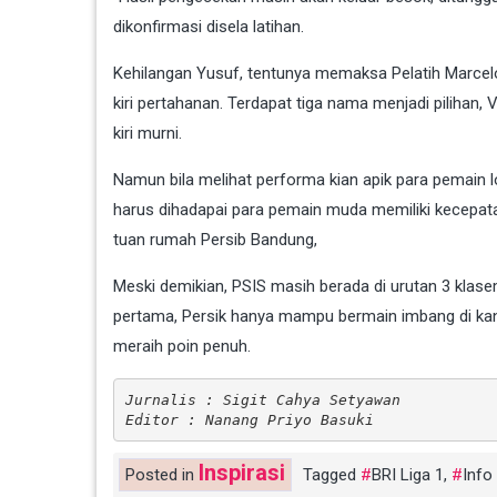
dikonfirmasi disela latihan.
Kehilangan Yusuf, tentunya memaksa Pelatih Marcelo
kiri pertahanan. Terdapat tiga nama menjadi pilihan
kiri murni.
Namun bila melihat performa kian apik para pemain l
harus dihadapai para pemain muda memiliki kecepatan
tuan rumah Persib Bandung,
Meski demikian, PSIS masih berada di urutan 3 klas
pertama, Persik hanya mampu bermain imbang di kanda
meraih poin penuh.
Jurnalis : Sigit Cahya Setyawan
Editor : Nanang Priyo Basuki
Inspirasi
Posted in
Tagged
BRI Liga 1
,
Info