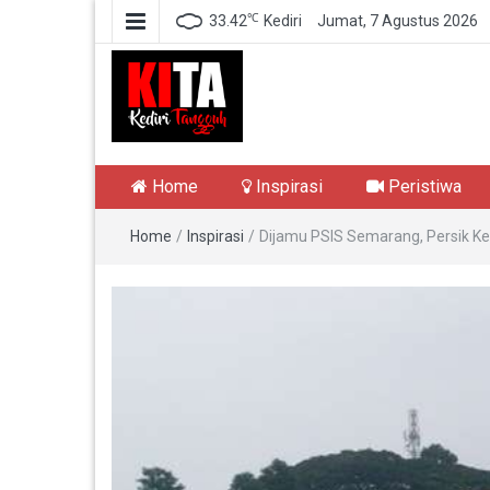
℃
33.42
Kediri
Jumat, 7 Agustus 2026
Kediri Tangguh
Berita Akurat Terpercaya
Home
Inspirasi
Peristiwa
Home
/
Inspirasi
/
Dijamu PSIS Semarang, Persik K